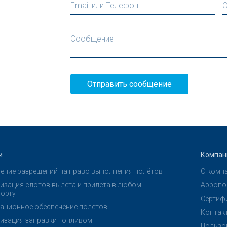
Email или Телефон
О
Сообщение
Отправить сообщение
и
Компан
ение разрешений на право выполнения полётов
О комп
изация слотов вылета и прилета в любом
Аэропо
орту
Сертиф
ационное обеспечение полётов
Контак
изация заправки топливом
Пользо