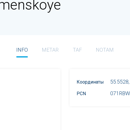
amenskoye
INFO
METAR
TAF
NOTAM
55.5528,
Координаты
071RBW
PCN