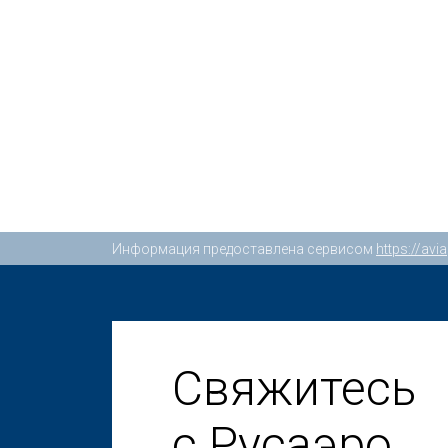
Информация предоставлена сервисом
https://av
Свяжитесь
с Русаэро