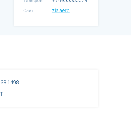
+74955565579
Телефон:
zia.aero
Сайт:
 38.1498
T