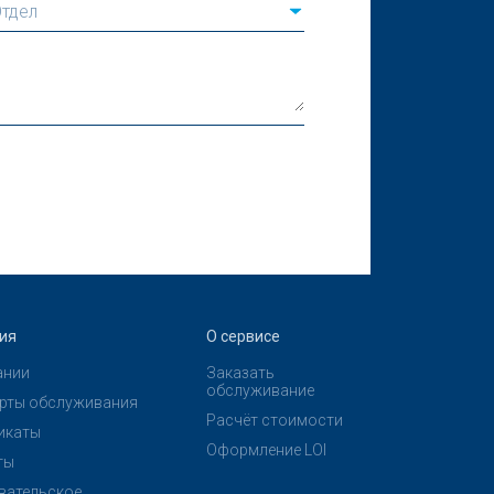
тдел
ия
О сервисе
ании
Заказать
обслуживание
рты обслуживания
Расчёт стоимости
икаты
Оформление LOI
ты
вательское