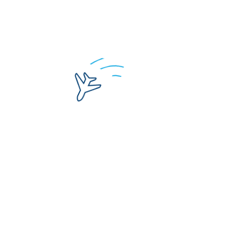
Информация предоставлена сервисом
https://aviapages.com/
Свяжитесь с Русаэро
Если у вас остались вопросы или предложения,
оставьте ваши данные и сообщение,
и мы свяжемся с вами.