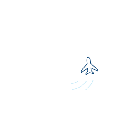
Информация предоставлена сервисом
https://aviapages.com/
Свяжитесь с Русаэро
Если у вас остались вопросы или предложения,