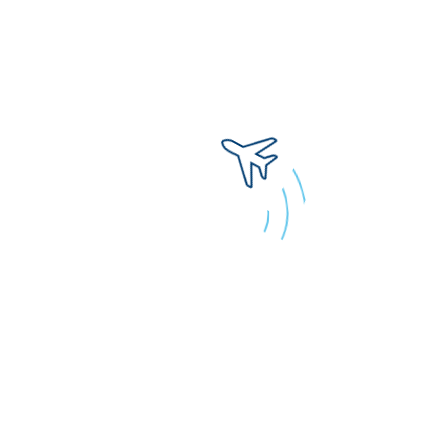
Информация предоставлена сервисом
https://aviapages.com/
Свяжитесь с Русаэро
Если у вас остались вопросы или предложения,
оставьте ваши данные и сообщение,