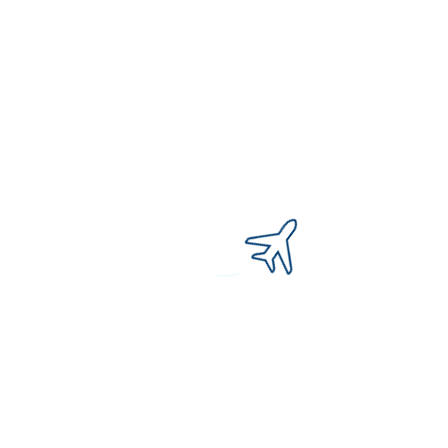
Информация предоставлена сервисом
https://aviapages.com/
Свяжитесь с Русаэро
Если у вас остались вопросы или предложения,
оставьте ваши данные и сообщение,